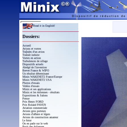
Read it in English!
Dossiers:
Accueil
Avions et vortex
Traînées d'un avion
Traînée induite
Vortex en action
Turbulences de sillage
Dispositifs actuels
Abrégé de l'invention
Brevet France & WIPO
Un résultat déterminant
Minix WAKENET2 France/Europe
Minix WAKENET2 USA
Photos d'essais
Vidéos d'essais
Minix et ses applications
Minix et les éoliennes - résultats
Expositions & Salons
Presse
Prix Henry FORD
Prix Roland PAYEN
Aviation commerciale
Avions gros porteurs
Avions d'affaire et légers
Avions de construction amateur
Le futur
On en parle sur le web
Bruit des éoliennes