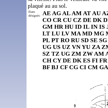
plaqué au au sol.
Etats
AE AG AL AM AT AU A
désignés :
CO CR CU CZ DE DK D
GM HR HU ID IL IN IS
LT LU LV MA MD MG
PL PT RO RU SD SE SG
UG US UZ VN YU ZA 
SZ TZ UG ZM ZW AM 
CH CY DE DK ES FI FR
BF BJ CF CG CI CM G