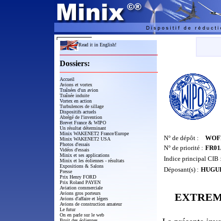
Read it in English!
Dossiers:
Accueil
Avions et vortex
Traînées d'un avion
Traînée induite
Vortex en action
Turbulences de sillage
Dispositifs actuels
Abrégé de l'invention
Brevet France & WIPO
Un résultat déterminant
Minix WAKENET2 France/Europe
N° de dépôt :
WOF
Minix WAKENET2 USA
Photos d'essais
N° de priorité :
FR01
Vidéos d'essais
Minix et ses applications
Indice principal CIB 
Minix et les éoliennes - résultats
Expositions & Salons
Déposant(s) :
HUGUES
Presse
Prix Henry FORD
Prix Roland PAYEN
Aviation commerciale
Avions gros porteurs
EXTREM
Avions d'affaire et légers
Avions de construction amateur
Le futur
On en parle sur le web
Bruit des éoliennes