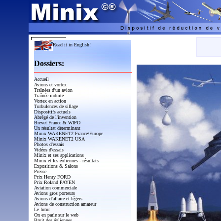
Read it in English!
Dossiers:
Accueil
Avions et vortex
Traînées d'un avion
Traînée induite
Vortex en action
Turbulences de sillage
Dispositifs actuels
Abrégé de l'invention
Brevet France & WIPO
Un résultat déterminant
Minix WAKENET2 France/Europe
Minix WAKENET2 USA
Photos d'essais
Vidéos d'essais
Minix et ses applications
Minix et les éoliennes - résultats
Expositions & Salons
Presse
Prix Henry FORD
Prix Roland PAYEN
Aviation commerciale
Avions gros porteurs
Avions d'affaire et légers
Avions de construction amateur
Le futur
On en parle sur le web
Bruit des éoliennes