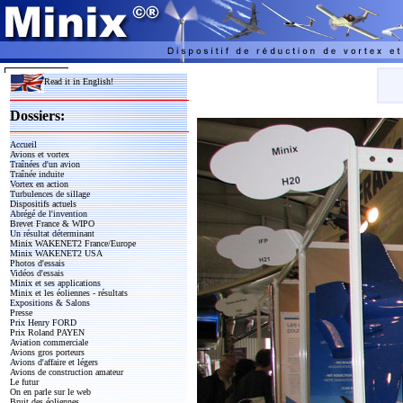
Read it in English!
Dossiers:
Accueil
Avions et vortex
Traînées d'un avion
Traînée induite
Vortex en action
Turbulences de sillage
Dispositifs actuels
Abrégé de l'invention
Brevet France & WIPO
Un résultat déterminant
Minix WAKENET2 France/Europe
Minix WAKENET2 USA
Photos d'essais
Vidéos d'essais
Minix et ses applications
Minix et les éoliennes - résultats
Expositions & Salons
Presse
Prix Henry FORD
Prix Roland PAYEN
Aviation commerciale
Avions gros porteurs
Avions d'affaire et légers
Avions de construction amateur
Le futur
On en parle sur le web
Bruit des éoliennes