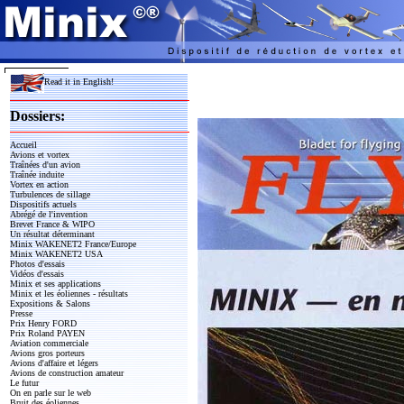
Read it in English!
Dossiers:
Accueil
Avions et vortex
Traînées d'un avion
Traînée induite
Vortex en action
Turbulences de sillage
Dispositifs actuels
Abrégé de l'invention
Brevet France & WIPO
Un résultat déterminant
Minix WAKENET2 France/Europe
Minix WAKENET2 USA
Photos d'essais
Vidéos d'essais
Minix et ses applications
Minix et les éoliennes - résultats
Expositions & Salons
Presse
Prix Henry FORD
Prix Roland PAYEN
Aviation commerciale
Avions gros porteurs
Avions d'affaire et légers
Avions de construction amateur
Le futur
On en parle sur le web
Bruit des éoliennes