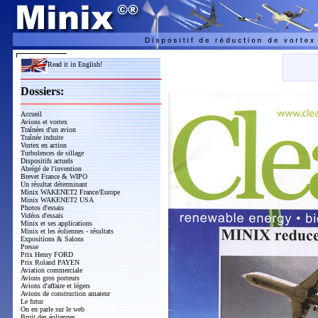
Read it in English!
Dossiers:
Accueil
Avions et vortex
Traînées d'un avion
Traînée induite
Vortex en action
Turbulences de sillage
Dispositifs actuels
Abrégé de l'invention
Brevet France & WIPO
Un résultat déterminant
Minix WAKENET2 France/Europe
Minix WAKENET2 USA
Photos d'essais
Vidéos d'essais
Minix et ses applications
Minix et les éoliennes - résultats
Expositions & Salons
Presse
Prix Henry FORD
Prix Roland PAYEN
Aviation commerciale
Avions gros porteurs
Avions d'affaire et légers
Avions de construction amateur
Le futur
On en parle sur le web
Bruit des éoliennes