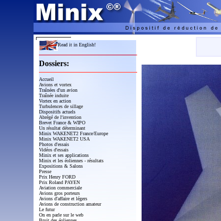
Read it in English!
Dossiers:
Accueil
Avions et vortex
Traînées d'un avion
Traînée induite
Vortex en action
Turbulences de sillage
Dispositifs actuels
Abrégé de l'invention
Brevet France & WIPO
Un résultat déterminant
Minix WAKENET2 France/Europe
Minix WAKENET2 USA
Photos d'essais
Vidéos d'essais
Minix et ses applications
Minix et les éoliennes - résultats
Expositions & Salons
Presse
Prix Henry FORD
Prix Roland PAYEN
Aviation commerciale
Avions gros porteurs
Avions d'affaire et légers
Avions de construction amateur
Le futur
On en parle sur le web
Bruit des éoliennes