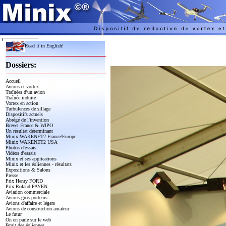
Read it in English!
Dossiers:
Accueil
Avions et vortex
Traînées d'un avion
Traînée induite
Vortex en action
Turbulences de sillage
Dispositifs actuels
Abrégé de l'invention
Brevet France & WIPO
Un résultat déterminant
Minix WAKENET2 France/Europe
Minix WAKENET2 USA
Photos d'essais
Vidéos d'essais
Minix et ses applications
Minix et les éoliennes - résultats
Expositions & Salons
Presse
Prix Henry FORD
Prix Roland PAYEN
Aviation commerciale
Avions gros porteurs
Avions d'affaire et légers
Avions de construction amateur
Le futur
On en parle sur le web
Bruit des éoliennes