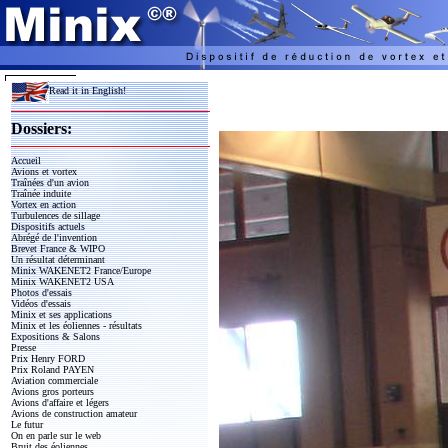
Read it in English!
Dossiers:
Accueil
Avions et vortex
Traînées d'un avion
Traînée induite
Vortex en action
Turbulences de sillage
Dispositifs actuels
Abrégé de l'invention
Brevet France & WIPO
Un résultat déterminant
Minix WAKENET2 France/Europe
Minix WAKENET2 USA
Photos d'essais
Vidéos d'essais
Minix et ses applications
Minix et les éoliennes - résultats
Expositions & Salons
Presse
Prix Henry FORD
Prix Roland PAYEN
Aviation commerciale
Avions gros porteurs
Avions d'affaire et légers
Avions de construction amateur
Le futur
On en parle sur le web
Bruit des éoliennes