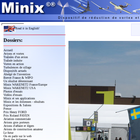
Read it in English!
Dossiers:
Accueil
Avions et vortex
Traînées d'un avion
Traînée induite
Vortex en action
Turbulences de sillage
Dispositifs actuels
Abrégé de l'invention
Brevet France & WIPO
Un résultat déterminant
Minix WAKENET2 France/Europe
Minix WAKENET2 USA
Photos d'essais
Vidéos d'essais
Minix et ses applications
Minix et les éoliennes - résultats
Expositions & Salons
Presse
Prix Henry FORD
Prix Roland PAYEN
Aviation commerciale
Avions gros porteurs
Avions d'affaire et légers
Avions de construction amateur
Le futur
On en parle sur le web
Bruit des éoliennes