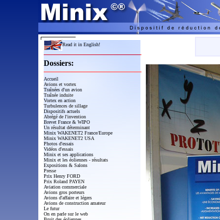
Read it in English!
Dossiers:
Accueil
Avions et vortex
Traînées d'un avion
Traînée induite
Vortex en action
Turbulences de sillage
Dispositifs actuels
Abrégé de l'invention
Brevet France & WIPO
Un résultat déterminant
Minix WAKENET2 France/Europe
Minix WAKENET2 USA
Photos d'essais
Vidéos d'essais
Minix et ses applications
Minix et les éoliennes - résultats
Expositions & Salons
Presse
Prix Henry FORD
Prix Roland PAYEN
Aviation commerciale
Avions gros porteurs
Avions d'affaire et légers
Avions de construction amateur
Le futur
On en parle sur le web
Bruit des éoliennes