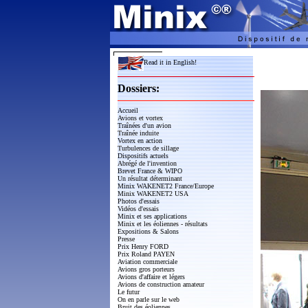
Read it in English!
Dossiers:
Accueil
Avions et vortex
Traînées d'un avion
Traînée induite
Vortex en action
Turbulences de sillage
Dispositifs actuels
Abrégé de l'invention
Brevet France & WIPO
Un résultat déterminant
Minix WAKENET2 France/Europe
Minix WAKENET2 USA
Photos d'essais
Vidéos d'essais
Minix et ses applications
Minix et les éoliennes - résultats
Expositions & Salons
Presse
Prix Henry FORD
Prix Roland PAYEN
Aviation commerciale
Avions gros porteurs
Avions d'affaire et légers
Avions de construction amateur
Le futur
On en parle sur le web
Bruit des éoliennes