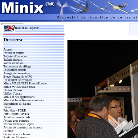
Read it in English!
Dossiers:
Accueil
Avions et vortex
Traînées d'un avion
Traînée induite
Vortex en action
Turbulences de sillage
Dispositifs actuels
Abrégé de l'invention
Brevet France & WIPO
Un résultat déterminant
Minix WAKENET2 France/Europe
Minix WAKENET2 USA
Photos d'essais
Vidéos d'essais
Minix et ses applications
Minix et les éoliennes - résultats
Expositions & Salons
Presse
Prix Henry FORD
Prix Roland PAYEN
Aviation commerciale
Avions gros porteurs
Avions d'affaire et légers
Avions de construction amateur
Le futur
On en parle sur le web
Bruit des éoliennes